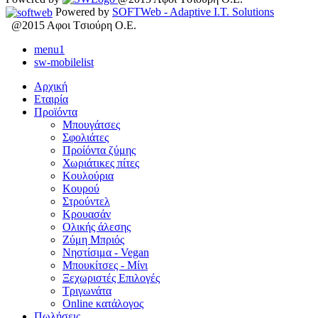
Powered by
SOFTWeb - Adaptive I.T. Solutions
@2015 Aφοι Tσιούρη O.E.
menu1
sw-mobilelist
Αρχική
Εταιρία
Προϊόντα
Μπουγάτσες
Σφολιάτες
Προίόντα ζύμης
Χωριάτικες πίτες
Κουλούρια
Κουρού
Στρούντελ
Κρουασάν
Ολικής άλεσης
Ζύμη Μπριός
Νηστίσιμα - Vegan
Μπουκίτσες - Μίνι
Ξεχωριστές Επιλογές
Τριγωνάτα
Online κατάλογος
Πωλήσεις