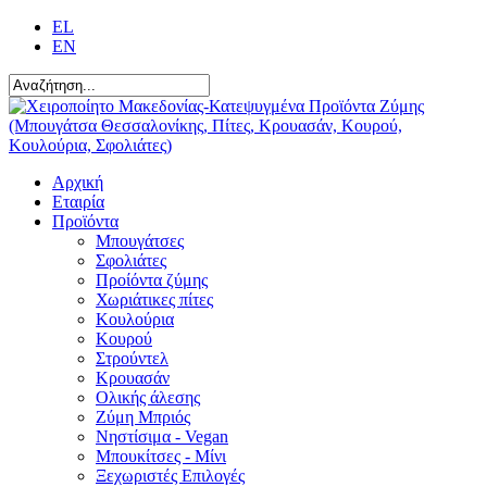
EL
EN
Αρχική
Εταιρία
Προϊόντα
Μπουγάτσες
Σφολιάτες
Προίόντα ζύμης
Χωριάτικες πίτες
Κουλούρια
Κουρού
Στρούντελ
Κρουασάν
Ολικής άλεσης
Ζύμη Μπριός
Νηστίσιμα - Vegan
Μπουκίτσες - Μίνι
Ξεχωριστές Επιλογές