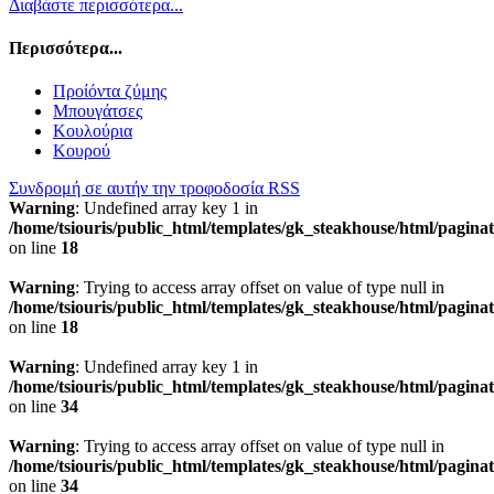
Διαβάστε περισσότερα...
Περισσότερα...
Προίόντα ζύμης
Μπουγάτσες
Κουλούρια
Κουρού
Συνδρομή σε αυτήν την τροφοδοσία RSS
Warning
: Undefined array key 1 in
/home/tsiouris/public_html/templates/gk_steakhouse/html/pagina
on line
18
Warning
: Trying to access array offset on value of type null in
/home/tsiouris/public_html/templates/gk_steakhouse/html/pagina
on line
18
Warning
: Undefined array key 1 in
/home/tsiouris/public_html/templates/gk_steakhouse/html/pagina
on line
34
Warning
: Trying to access array offset on value of type null in
/home/tsiouris/public_html/templates/gk_steakhouse/html/pagina
on line
34