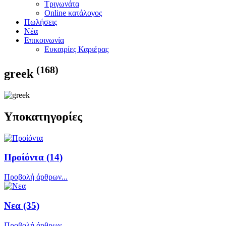
Τριγωνάτα
Online κατάλογος
Πωλήσεις
Νέα
Επικοινωνία
Ευκαιρίες Καριέρας
(168)
greek
Υποκατηγορίες
Προίόντα
(14)
Προβολή άρθρων...
Νεα
(35)
Προβολή άρθρων...